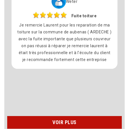
Weter
Fuite toiture
R
aurent pour les reparation de ma
Nous avons fait appe
 commune de aubenas ( ARDECHE )
pour le remplaceme
importante que plusieurs couvreur
commune dé Montelim
 à réparer je remercie laurent à
satisfait du résultat. 
essionnelle et à l'écoute du client
équipe sympathique 
de fortement cette entreprise
délais ont été respe
propre à la fin. Mer
recommande vivement
VOIR PLUS