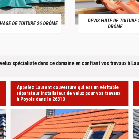
DEVIS FUITE DE TOITURE 26
ENTREPRIS
DRÔME
e velux spécialiste dans ce domaine en confiant vos travaux à La
Appelez Laurent couverture qui est un véritable
réparateur installateur de velux pour vos travaux
à Poyols dans le 26310