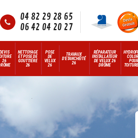
04 82 29 28 65
06 42 04 20 27
DEVIS
NETTOYAGE
POSE
RÉPARATEUR
HYDROF
TRAVAUX
OITURE
ET POSE DE
DE
INSTALLATEUR
COLO
D'ETANCHÉITÉ
26
GOUTTIÈRE
VELUX
DE VELUX 26
POU
26
DRÔME
26
26
DRÔME
TOITURE