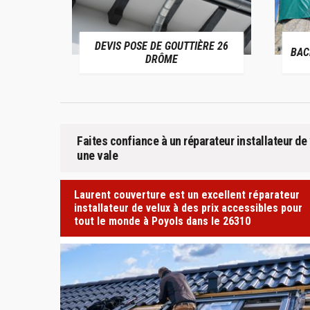
SE DE GOUTTIÈRE 26
BACHAGE DE TOITURE 26 DRÔME
DRÔME
Faites confiance à un réparateur installateur d
une vale
Laurent couverture est un excellent réparateur
installateur de velux à des prix accessibles pour
tout le monde à Poyols dans le 26310