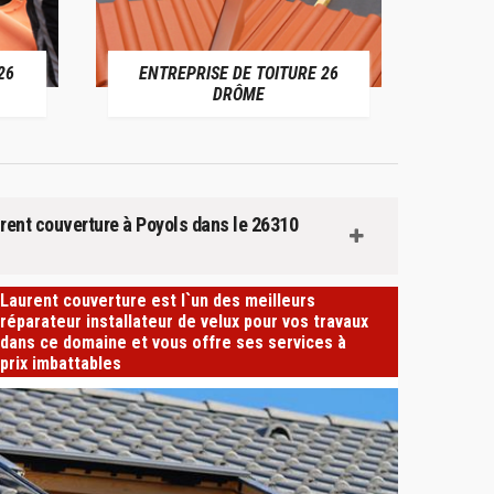
E DE TOITURE 26
DEVIS TOITURE 26 DRÔME
DRÔME
urent couverture à Poyols dans le 26310
Laurent couverture est l`un des meilleurs
réparateur installateur de velux pour vos travaux
dans ce domaine et vous offre ses services à
prix imbattables