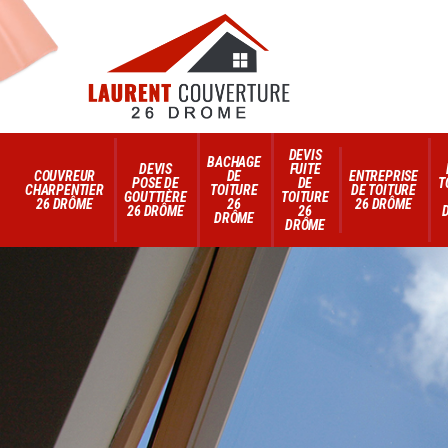
DEVIS
BACHAGE
DEVIS
FUITE
COUVREUR
DE
ENTREPRISE
POSE DE
DE
T
CHARPENTIER
TOITURE
DE TOITURE
GOUTTIÈRE
TOITURE
26 DRÔME
26
26 DRÔME
26 DRÔME
26
DRÔME
DRÔME