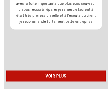
avec la fuite importante que plusieurs couvreur
comm
on pas réussi à réparer je remercie laurent à
satis
était très professionnelle et à l'écoute du client
équ
je recommande fortement cette entreprise
dél
pr
reco
VOIR PLUS