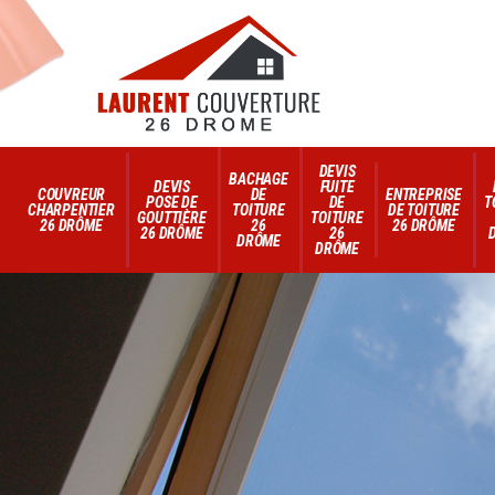
DEVIS
BACHAGE
DEVIS
FUITE
COUVREUR
DE
ENTREPRISE
POSE DE
DE
T
CHARPENTIER
TOITURE
DE TOITURE
GOUTTIÈRE
TOITURE
26 DRÔME
26
26 DRÔME
26 DRÔME
26
DRÔME
DRÔME