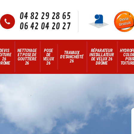
04 82 29 28 65
06 42 04 20 27
DEVIS
NETTOYAGE
POSE
RÉPARATEUR
HYDROF
TRAVAUX
OITURE
ET POSE DE
DE
INSTALLATEUR
COLO
D'ETANCHÉITÉ
26
GOUTTIÈRE
VELUX
DE VELUX 26
POU
26
DRÔME
26
26
DRÔME
TOITURE