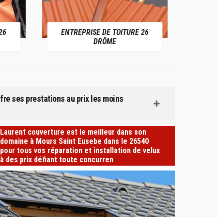
SE DE TOITURE 26
DEVIS TOITURE 26 DRÔME
DRÔME
fre ses prestations au prix les moins
Laurent couverture est le meilleur dans son
domaine à Mours Saint Eusebe dans le 26540
pour tous vos réparation et installation de velux
à des prix défiant toute concurren