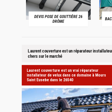
OSE DE GOUTTIÈRE 26
BACHAGE DE TOITURE 26 DRÔME
DRÔME
Laurent couverture est un réparateur installateu
chers sur le marché
Laurent couverture est un vrai réparateur
installateur de velux dans ce domaine à Mours
Saint Eusebe dans le 26540