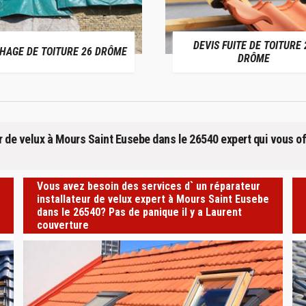
DEVIS FUITE DE TOITURE 26
ENTREPRI
DRÔME
r de velux à Mours Saint Eusebe dans le 26540 expert qui vous of
Vous avez besoin des services d` un réparateur
installateur de velux expert à Mours Saint Eusebe
dans le 26540? Pas de panique il y a Laurent
couverture