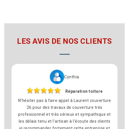
LES AVIS DE NOS CLIENTS
Cynthia
Réparation toiture
iter pas à faire appel à Laurent couverture
Je remercie 
6 pour des travaux de couverture très
toiture sur 
ssionnel et très sérieux et sympathique et
avec la fuite
lais tenu et l’artisan à l’écoute des clients
on pas réus
commander fortement cette entreprise et
était très pr