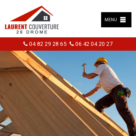
MENU
04 82 29 28 65
06 42 04 20 27