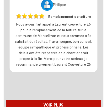
Cynthia
t de toiture
Réparation toit
 couverture 26
N’hésiter pas à faire appel à Laurent cou
ture sur la
26 pour des travaux de couverture t
s sommes très
professionnel et très sérieux et sympath
né, bon conseil,
les délais tenu et l’artisan à l’écoute des
onnelle. Les
je recommander fortement cette entrepr
hantier était
surtout avec des prix très attractif Merc
e sérieux. je
à laurent et son équipe pour les travaux r
ouverture 26
chez moi Recherche de fuite La réparatio
toiture Et l’étanchéité de la toiture 
n’hésiterais pas à faire appel à eux dans 
????????????????????????
VOIR PLUS