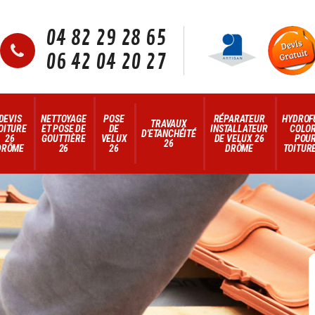
04 82 29 28 65
06 42 04 20 27
DEVIS
NETTOYAGE
POSE
RÉPARATEUR
HYDROF
TRAVAUX
OITURE
ET POSE DE
DE
INSTALLATEUR
COLO
D'ETANCHÉITÉ
26
GOUTTIÈRE
VELUX
DE VELUX 26
POU
26
DRÔME
26
26
DRÔME
TOITURE