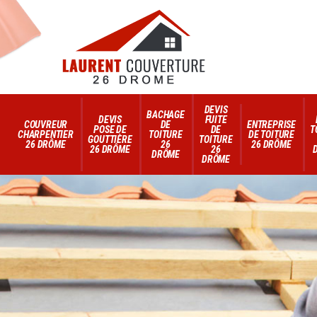
DEVIS
BACHAGE
DEVIS
FUITE
COUVREUR
DE
ENTREPRISE
POSE DE
DE
T
CHARPENTIER
TOITURE
DE TOITURE
GOUTTIÈRE
TOITURE
26 DRÔME
26
26 DRÔME
26 DRÔME
26
DRÔME
DRÔME