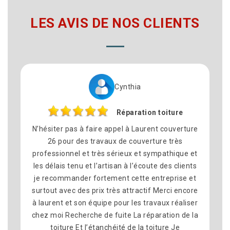
LES AVIS DE NOS CLIENTS
Philippe
n toiture
Remplacement de to
ent couverture
Nous avons fait appel à Laurent couvertu
ture très
pour le remplacement de la toiture sur
ympathique et
commune dé Montelimar et nous sommes
te des clients
satisfait du résultat. Travail soigné, bon co
ntreprise et
équipe sympathique et professionnelle.
f Merci encore
délais ont été respectés et le chantier é
avaux réaliser
propre à la fin. Merci pour votre sérieux.
aration de la
recommande vivement Laurent Couvertu
oiture Je