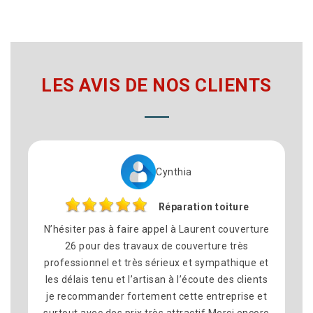
LES AVIS DE NOS CLIENTS
Cynthia
Réparation toiture
’hésiter pas à faire appel à Laurent couverture
Je remer
26 pour des travaux de couverture très
toiture 
rofessionnel et très sérieux et sympathique et
avec la 
es délais tenu et l’artisan à l’écoute des clients
on pas 
e recommander fortement cette entreprise et
était trè
urtout avec des prix très attractif Merci encore
je rec