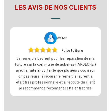
LES AVIS DE NOS CLIENTS
Weter
Fuite toiture
e remercie Laurent pour les reparation de ma
N’hésiter
oiture sur la commune de aubenas ( ARDECHE )
26 p
vec la fuite importante que plusieurs couvreur
professi
on pas réussi à réparer je remercie laurent à
les délai
tait très professionnelle et à l'écoute du client
je recom
je recommande fortement cette entreprise
surtout a
à laurent
chez moi
toit