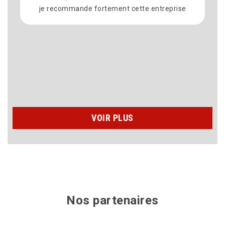
reprise
délais ont été respectés et le chantier était
propre à la fin. Merci pour votre sérieux. je
recommande vivement Laurent Couverture 2
VOIR PLUS
Nos partenaires