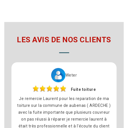
LES AVIS DE NOS CLIENTS
Philippe
re
Remplacement de toitur
on de ma
Nous avons fait appel à Laurent couverture 2
ARDECHE )
pour le remplacement de la toiture sur la
 couvreur
commune dé Montelimar et nous sommes trè
aurent à
satisfait du résultat. Travail soigné, bon consei
 du client
équipe sympathique et professionnelle. Les