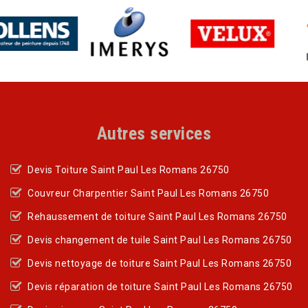
Autres services
Devis Toiture Saint Paul Les Romans 26750
Couvreur Charpentier Saint Paul Les Romans 26750
Rehaussement de toiture Saint Paul Les Romans 26750
Devis changement de tuile Saint Paul Les Romans 26750
Devis nettoyage de toiture Saint Paul Les Romans 26750
Devis réparation de toiture Saint Paul Les Romans 26750