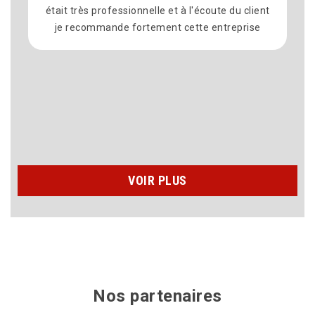
'écoute du client
je recommander fortement cette entre
te entreprise
surtout avec des prix très attractif Mer
à laurent et son équipe pour les travaux
chez moi Recherche de fuite La réparat
toiture Et l’étanchéité de la toitur
n’hésiterais pas à faire appel à eux dans
????????????????????????
VOIR PLUS
Nos partenaires