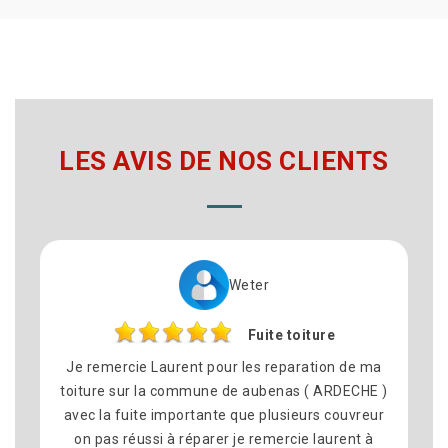
LES AVIS DE NOS CLIENTS
Cynthia
e toiture
Réparation toi
eparation de ma
N’hésiter pas à faire appel à Laurent c
nas ( ARDECHE )
26 pour des travaux de couverture 
usieurs couvreur
professionnel et très sérieux et sympat
rcie laurent à
les délais tenu et l’artisan à l’écoute de