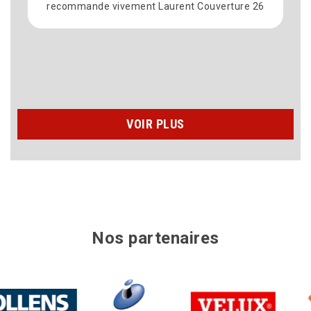
recommande vivement Laurent Couverture 26
chez mo
to
n’hésit
VOIR PLUS
Nos partenaires