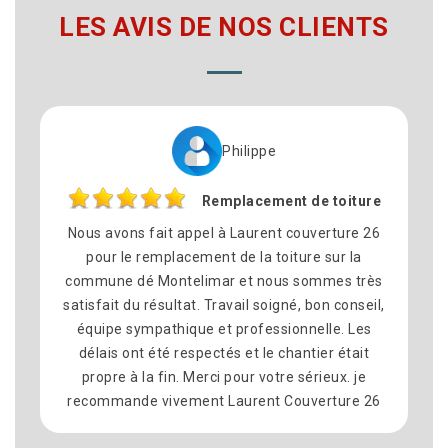
LES AVIS DE NOS CLIENTS
Philippe
Remplacement de toiture
Nous avons fait appel à Laurent couverture 26
N’hésit
pour le remplacement de la toiture sur la
26
commune dé Montelimar et nous sommes très
profes
satisfait du résultat. Travail soigné, bon conseil,
les dél
équipe sympathique et professionnelle. Les
je rec
délais ont été respectés et le chantier était
surtout
propre à la fin. Merci pour votre sérieux. je
à laure
recommande vivement Laurent Couverture 26
chez mo
to