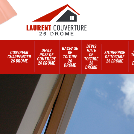
DEVIS
BACHAGE
DEVIS
FUITE
COUVREUR
DE
ENTREPRISE
POSE DE
DE
T
CHARPENTIER
TOITURE
DE TOITURE
GOUTTIÈRE
TOITURE
26 DRÔME
26
26 DRÔME
26 DRÔME
26
DRÔME
DRÔME