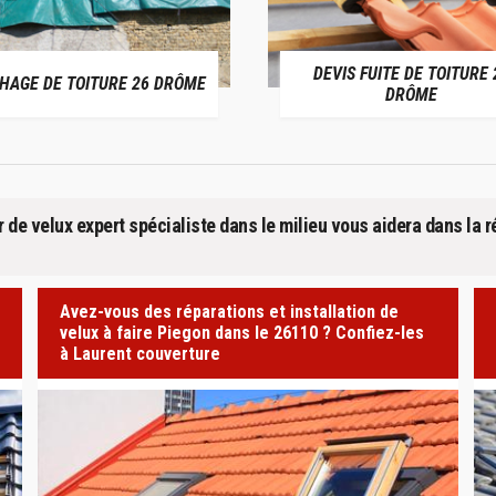
DEVIS FUITE DE TOITURE 26
ENTREPRISE
DRÔME
D
r de velux expert spécialiste dans le milieu vous aidera dans la 
Avez-vous des réparations et installation de
velux à faire Piegon dans le 26110 ? Confiez-les
à Laurent couverture