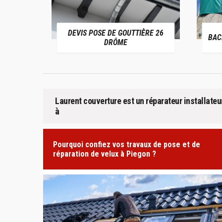
E DE GOUTTIÈRE 26
BACHAGE DE TOITURE 26 DRÔME
DRÔME
Laurent couverture est un réparateur installateu
à
Pourquoi confiez vos travaux de pose et de
réparation de velux à Piegon ?