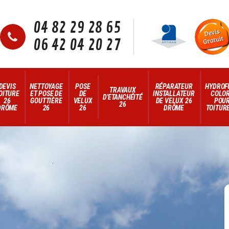
04 82 29 28 65
06 42 04 20 27
DEVIS
NETTOYAGE
POSE
RÉPARATEUR
HYDROF
TRAVAUX
OITURE
ET POSE DE
DE
INSTALLATEUR
COLO
D'ETANCHÉITÉ
26
GOUTTIÈRE
VELUX
DE VELUX 26
POU
26
DRÔME
26
26
DRÔME
TOITURE