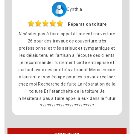
a
Philippe
tion toiture
Remplacement de
aurent couverture
Nous avons fait appel à Laurent couv
uverture très
pour le remplacement de la toiture 
et sympathique et
commune dé Montelimar et nous som
écoute des clients
satisfait du résultat. Travail soigné, b
te entreprise et
équipe sympathique et professionne
actif Merci encore
délais ont été respectés et le chanti
s travaux réaliser
propre à la fin. Merci pour votre sér
 réparation de la
recommande vivement Laurent Couve
la toiture Je
 eux dans le futur
??????