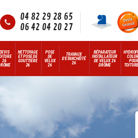
04 82 29 28 65
06 42 04 20 27
DEVIS
NETTOYAGE
POSE
RÉPARATEUR
HYDROF
TRAVAUX
OITURE
ET POSE DE
DE
INSTALLATEUR
COLO
D'ETANCHÉITÉ
26
GOUTTIÈRE
VELUX
DE VELUX 26
POU
26
DRÔME
26
26
DRÔME
TOITURE