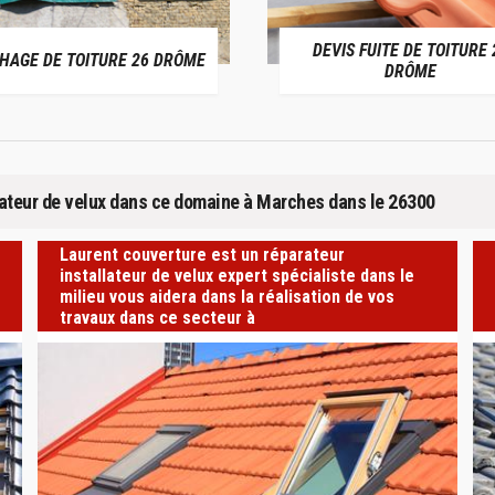
DEVIS FUITE DE TOITURE 26
ENTREPRISE DE
DRÔME
DRÔ
llateur de velux dans ce domaine à Marches dans le 26300
Laurent couverture est un réparateur
installateur de velux expert spécialiste dans le
milieu vous aidera dans la réalisation de vos
travaux dans ce secteur à