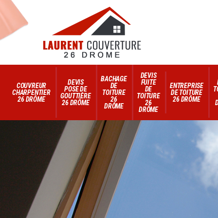
DEVIS
BACHAGE
DEVIS
FUITE
COUVREUR
DE
ENTREPRISE
POSE DE
DE
T
CHARPENTIER
TOITURE
DE TOITURE
GOUTTIÈRE
TOITURE
26 DRÔME
26
26 DRÔME
26 DRÔME
26
DRÔME
DRÔME