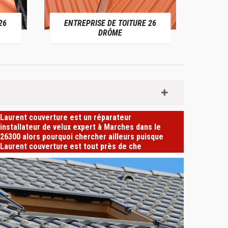
 TOITURE 26
DEVIS TOITURE 26 DRÔME
ME
Laurent couverture est un réparateur
installateur de velux expert à Marches dans le
26300 alors pourquoi chercher ailleurs puisque
Laurent couverture est tout près de che