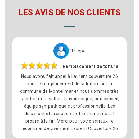
LES AVIS DE NOS CLIENTS
ippe
Weter
cement de toiture
Fuite to
urent couverture 26
Je remercie Laurent pour les repa
la toiture sur la
toiture sur la commune de aubenas
 nous sommes très
avec la fuite importante que plusi
l soigné, bon conseil,
on pas réussi à réparer je remerci
ofessionnelle. Les
était très professionnelle et à l'éco
t le chantier était
je recommande fortement cette 
r votre sérieux. je
ent Couverture 26