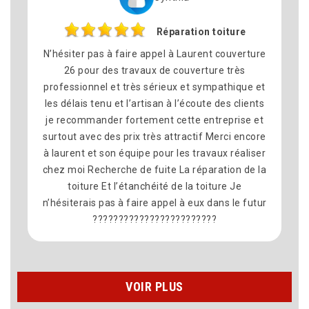
Réparation toiture
ésiter pas à faire appel à Laurent couverture
Nous avons
26 pour des travaux de couverture très
pour le
fessionnel et très sérieux et sympathique et
commune d
 délais tenu et l’artisan à l’écoute des clients
satisfait d
recommander fortement cette entreprise et
équipe s
tout avec des prix très attractif Merci encore
délais on
aurent et son équipe pour les travaux réaliser
propre à
z moi Recherche de fuite La réparation de la
recommand
toiture Et l’étanchéité de la toiture Je
siterais pas à faire appel à eux dans le futur
????????????????????????
VOIR PLUS