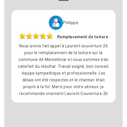
Philippe
Remplacement de toiture
us avons fait appel à Laurent couverture 26
Je remerci
pour le remplacement de la toiture sur la
toiture su
mmune dé Montelimar et nous sommes très
avec la fu
isfait du résultat. Travail soigné, bon conseil,
on pas ré
quipe sympathique et professionnelle. Les
était très 
élais ont été respectés et le chantier était
je recom
propre à la fin. Merci pour votre sérieux. je
commande vivement Laurent Couverture 26