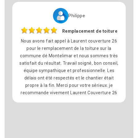
Philippe
Cynth
emplacement de toiture
Répar
 à Laurent couverture 26
N’hésiter pas à faire appel à 
t de la toiture sur la
26 pour des travaux de co
ar et nous sommes très
professionnel et très sérieux
ravail soigné, bon conseil,
les délais tenu et l’artisan à l
t professionnelle. Les
je recommander fortement ce
tés et le chantier était
surtout avec des prix très attr
i pour votre sérieux. je
à laurent et son équipe pour le
 Laurent Couverture 26
chez moi Recherche de fuite L
toiture Et l’étanchéité de
n’hésiterais pas à faire appel 
?????????????????