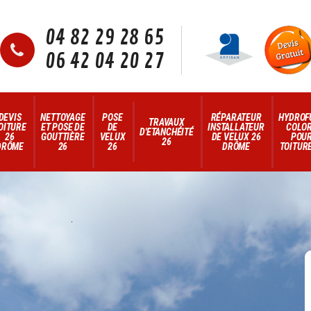
04 82 29 28 65
06 42 04 20 27
DEVIS
NETTOYAGE
POSE
RÉPARATEUR
HYDROF
TRAVAUX
OITURE
ET POSE DE
DE
INSTALLATEUR
COLO
D'ETANCHÉITÉ
26
GOUTTIÈRE
VELUX
DE VELUX 26
POU
26
DRÔME
26
26
DRÔME
TOITURE