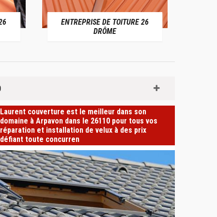
OITURE 26
DEVIS TOITURE 26 DRÔME
E
0
Laurent couverture est le meilleur dans son
domaine à Arpavon dans le 26110 pour tous vos
réparation et installation de velux à des prix
défiant toute concurren