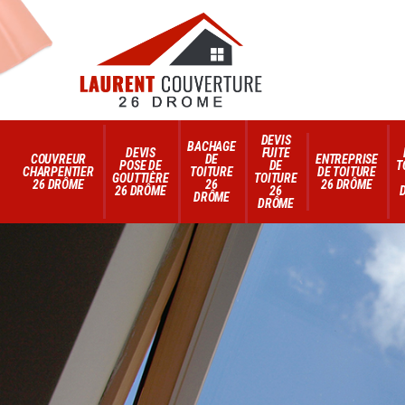
DEVIS
BACHAGE
DEVIS
FUITE
COUVREUR
DE
ENTREPRISE
POSE DE
DE
T
CHARPENTIER
TOITURE
DE TOITURE
GOUTTIÈRE
TOITURE
26 DRÔME
26
26 DRÔME
26 DRÔME
26
DRÔME
DRÔME