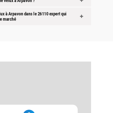
de velux à Arpavon ?
lux à Arpavon dans le 26110 expert qui
le marché