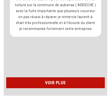
26 pour des travaux de couverture très
professionnel et très sérieux et sympathique et
les délais tenu et l’artisan à l’écoute des clients
je recommander fortement cette entreprise et
surtout avec des prix très attractif Merci encore
à laurent et son équipe pour les travaux réaliser
chez moi Recherche de fuite La réparation de la
toiture Et l’étanchéité de la toiture Je
n’hésiterais pas à faire appel à eux dans le futur
????????????????????????
VOIR PLUS