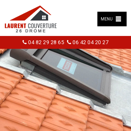
MENU
04 82 29 28 65
06 42 04 20 27