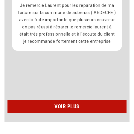
rcie Laurent pour les reparation de ma
Nous avons fai
 sur la commune de aubenas ( ARDECHE )
pour le remp
 fuite importante que plusieurs couvreur
commune dé Mo
 réussi à réparer je remercie laurent à
satisfait du rés
ès professionnelle et à l'écoute du client
équipe sympa
commande fortement cette entreprise
délais ont ét
propre à la f
recommande vi
VOIR PLUS