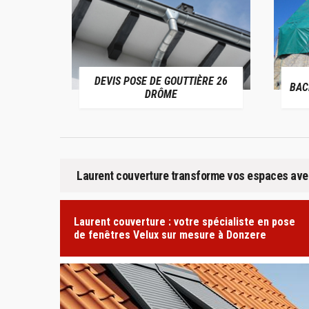
 26
DEVIS POSE DE GOUTTIÈRE 26
BACHA
DRÔME
Laurent couverture transforme vos espaces avec
Laurent couverture : votre spécialiste en pose
de fenêtres Velux sur mesure à Donzere