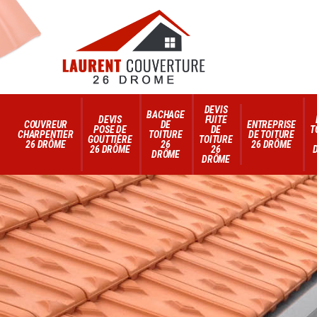
DEVIS
BACHAGE
DEVIS
FUITE
COUVREUR
DE
ENTREPRISE
POSE DE
DE
T
CHARPENTIER
TOITURE
DE TOITURE
GOUTTIÈRE
TOITURE
26 DRÔME
26
26 DRÔME
26 DRÔME
26
DRÔME
DRÔME