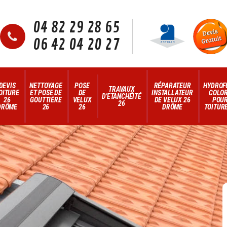
04 82 29 28 65
06 42 04 20 27
DEVIS
NETTOYAGE
POSE
RÉPARATEUR
HYDROF
TRAVAUX
OITURE
ET POSE DE
DE
INSTALLATEUR
COLO
D'ETANCHÉITÉ
26
GOUTTIÈRE
VELUX
DE VELUX 26
POU
26
DRÔME
26
26
DRÔME
TOITURE