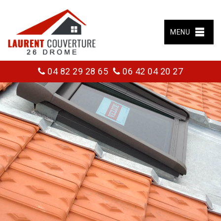
MENU
04 82 29 28 65
06 42 04 20 27