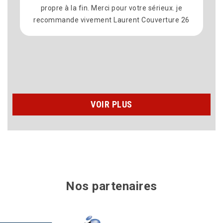
a fin. Merci pour votre sérieux. je
à laurent et son équ
 vivement Laurent Couverture 26
chez moi Recherche 
toiture Et l’ét
n’hésiterais pas à f
????????
VOIR PLUS
Nos partenaires