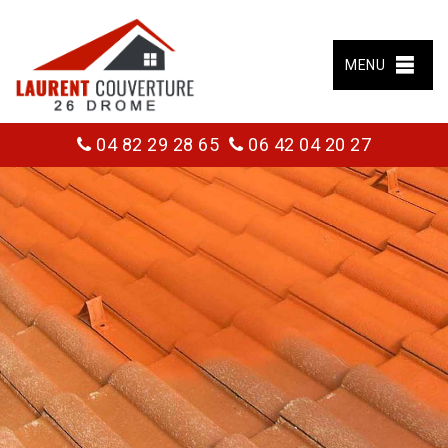
MENU
04 82 29 28 65
06 42 04 20 27