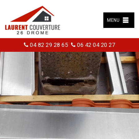
MENU
04 82 29 28 65
06 42 04 20 27