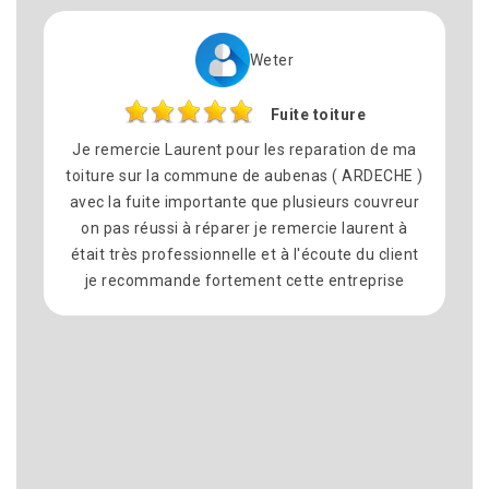
Weter
Fuite toiture
remercie Laurent pour les reparation de ma
Nous avons
ture sur la commune de aubenas ( ARDECHE )
pour le
c la fuite importante que plusieurs couvreur
commune d
 pas réussi à réparer je remercie laurent à
satisfait d
it très professionnelle et à l'écoute du client
équipe s
e recommande fortement cette entreprise
délais on
propre à
recommand