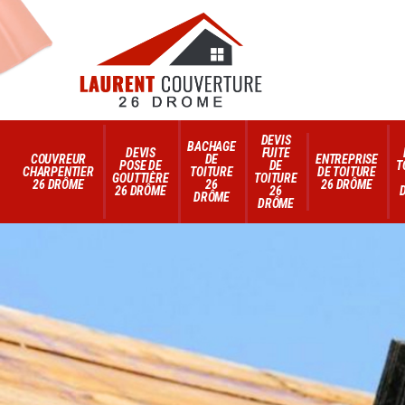
DEVIS
BACHAGE
DEVIS
FUITE
COUVREUR
DE
ENTREPRISE
POSE DE
DE
T
CHARPENTIER
TOITURE
DE TOITURE
GOUTTIÈRE
TOITURE
26 DRÔME
26
26 DRÔME
26 DRÔME
26
DRÔME
DRÔME