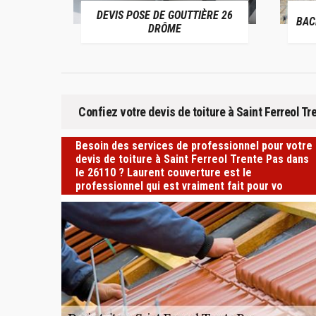
26
DEVIS POSE DE GOUTTIÈRE 26
BACHAG
DRÔME
Confiez votre devis de toiture à Saint Ferreol T
Besoin des services de professionnel pour votre
devis de toiture à Saint Ferreol Trente Pas dans
le 26110 ? Laurent couverture est le
professionnel qui est vraiment fait pour vo