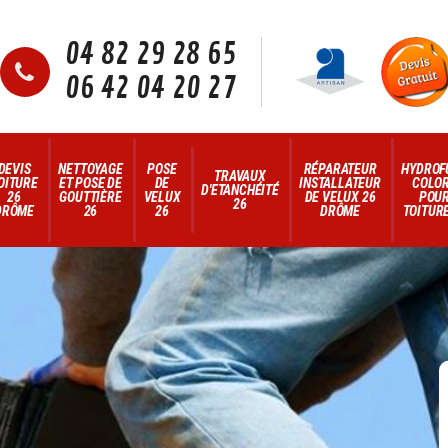
04 82 29 28 65
06 42 04 20 27
DEVIS
NETTOYAGE
POSE
RÉPARATEUR
HYDROF
TRAVAUX
OITURE
ET POSE DE
DE
INSTALLATEUR
COLO
D'ETANCHÉITÉ
26
GOUTTIÈRE
VELUX
DE VELUX 26
POU
26
DRÔME
26
26
DRÔME
TOITURE