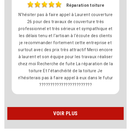
Réparation toiture
s à faire appel à Laurent couverture
Je remercie Lauren
 des travaux de couverture très
toiture sur la com
l et très sérieux et sympathique et
avec la fuite impor
nu et l’artisan à l’écoute des clients
on pas réussi à ré
der fortement cette entreprise et
était très professio
 des prix très attractif Merci encore
je recommande fo
 son équipe pour les travaux réaliser
herche de fuite La réparation de la
 Et l’étanchéité de la toiture Je
pas à faire appel à eux dans le futur
???????????????????????
VOIR PLUS