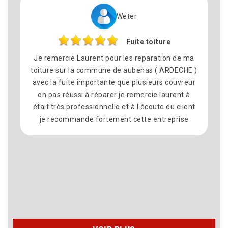
Weter
Fuite toiture
e remercie Laurent pour les reparation de ma
Nous avo
oiture sur la commune de aubenas ( ARDECHE )
pour 
vec la fuite importante que plusieurs couvreur
commune
on pas réussi à réparer je remercie laurent à
satisfait
tait très professionnelle et à l'écoute du client
équipe
je recommande fortement cette entreprise
délais
propre
recomma