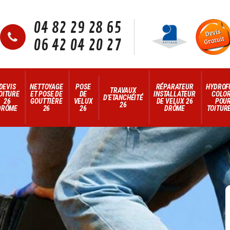
04 82 29 28 65
06 42 04 20 27
DEVIS
NETTOYAGE
POSE
RÉPARATEUR
HYDROF
TRAVAUX
OITURE
ET POSE DE
DE
INSTALLATEUR
COLO
D'ETANCHÉITÉ
26
GOUTTIÈRE
VELUX
DE VELUX 26
POU
26
DRÔME
26
26
DRÔME
TOITURE