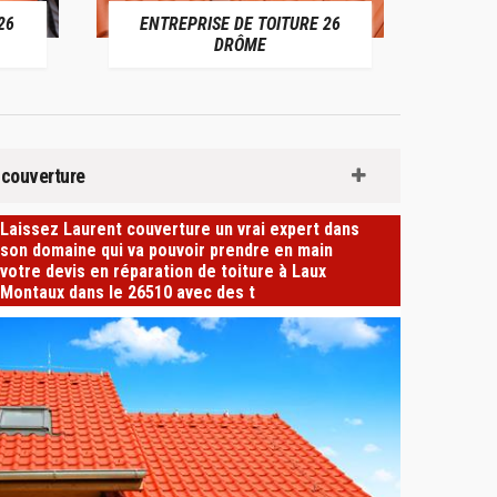
ENTREPRISE DE TOITURE 26
DEVIS TOITURE 26 
DRÔME
 couverture
Laissez Laurent couverture un vrai expert dans
son domaine qui va pouvoir prendre en main
votre devis en réparation de toiture à Laux
Montaux dans le 26510 avec des t