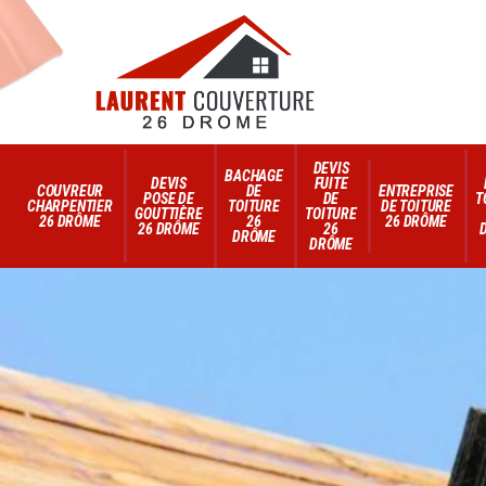
DEVIS
BACHAGE
DEVIS
FUITE
COUVREUR
DE
ENTREPRISE
POSE DE
DE
T
CHARPENTIER
TOITURE
DE TOITURE
GOUTTIÈRE
TOITURE
26 DRÔME
26
26 DRÔME
26 DRÔME
26
DRÔME
DRÔME