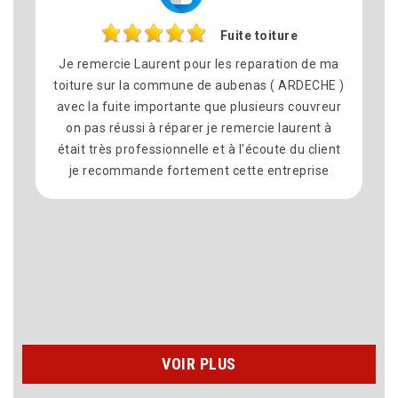
Fuite toiture
Je remercie Laurent pour les reparation de ma
No
toiture sur la commune de aubenas ( ARDECHE )
avec la fuite importante que plusieurs couvreur
co
on pas réussi à réparer je remercie laurent à
sat
était très professionnelle et à l'écoute du client
é
je recommande fortement cette entreprise
d
re
VOIR PLUS