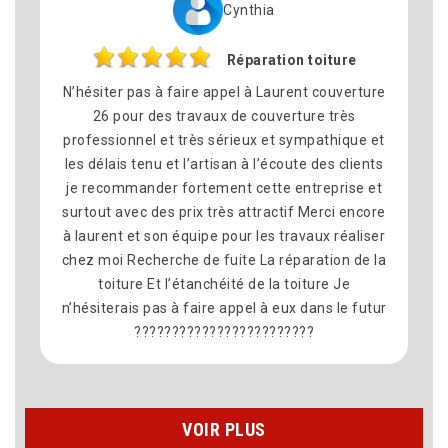
Philippe
Remplacement de toiture
re
Nous avons fait appel à Laurent couverture 26
pour le remplacement de la toiture sur la
et
commune dé Montelimar et nous sommes très
s
satisfait du résultat. Travail soigné, bon conseil,
t
équipe sympathique et professionnelle. Les
re
délais ont été respectés et le chantier était
er
propre à la fin. Merci pour votre sérieux. je
la
recommande vivement Laurent Couverture 26
ur
VOIR PLUS