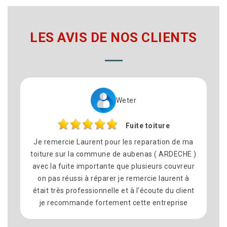
LES AVIS DE NOS CLIENTS
Weter
Fuite toiture
e remercie Laurent pour les reparation de ma
N’hésiter
oiture sur la commune de aubenas ( ARDECHE )
26 p
vec la fuite importante que plusieurs couvreur
professi
on pas réussi à réparer je remercie laurent à
les délai
tait très professionnelle et à l'écoute du client
je recom
je recommande fortement cette entreprise
surtout a
à laurent
chez moi