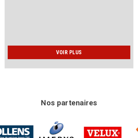
toit
n’hésiter
VOIR PLUS
Nos partenaires