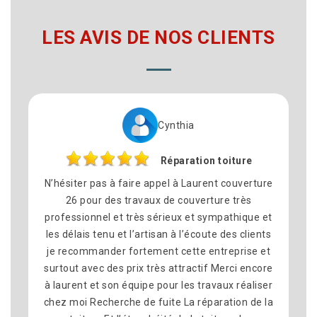
LES AVIS DE NOS CLIENTS
Cynthia
Réparation toiture
ésiter pas à faire appel à Laurent couverture
Nous avons
26 pour des travaux de couverture très
pour le
fessionnel et très sérieux et sympathique et
commune d
 délais tenu et l’artisan à l’écoute des clients
satisfait d
recommander fortement cette entreprise et
équipe s
tout avec des prix très attractif Merci encore
délais on
aurent et son équipe pour les travaux réaliser
propre à
z moi Recherche de fuite La réparation de la
recommand