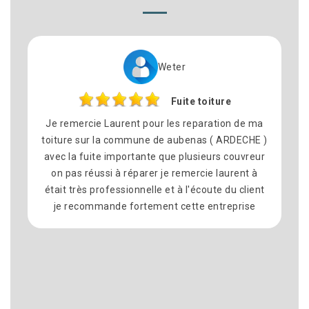
Weter
Ph
Fuite toiture
Rempl
nt pour les reparation de ma
Nous avons fait appel à 
mmune de aubenas ( ARDECHE )
pour le remplacement de
rtante que plusieurs couvreur
commune dé Montelimar 
éparer je remercie laurent à
satisfait du résultat. Trava
onnelle et à l'écoute du client
équipe sympathique et p
ortement cette entreprise
délais ont été respectés 
propre à la fin. Merci po
recommande vivement La