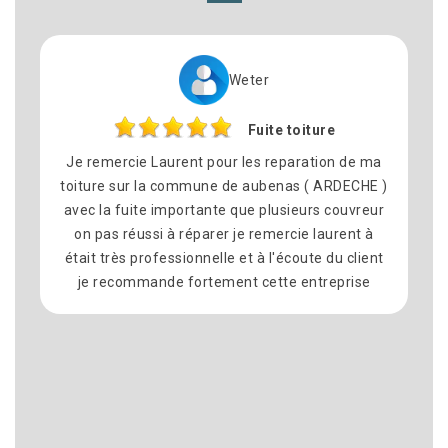
Weter
Cynt
Fuite toiture
Rép
 pour les reparation de ma
N’hésiter pas à faire appel 
une de aubenas ( ARDECHE )
26 pour des travaux de 
ante que plusieurs couvreur
professionnel et très série
arer je remercie laurent à
les délais tenu et l’artisan à
nelle et à l'écoute du client
je recommander fortement c
tement cette entreprise
surtout avec des prix très at
à laurent et son équipe pour 
chez moi Recherche de fuite
toiture Et l’étanchéité 
n’hésiterais pas à faire appe
????????????????