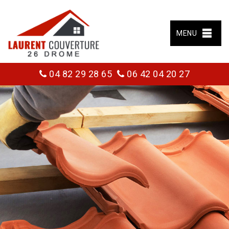
MENU
04 82 29 28 65
06 42 04 20 27