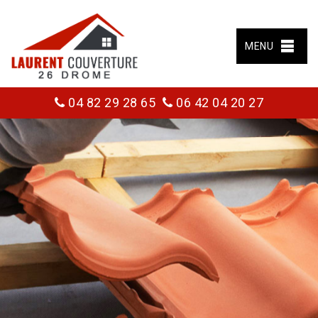
MENU
04 82 29 28 65
06 42 04 20 27