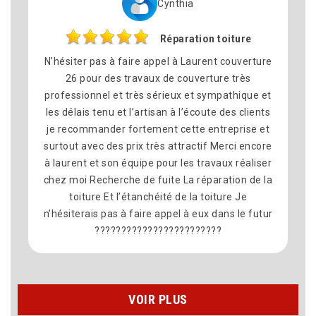
Cynthia
Philip
Réparation toiture
Remplace
appel à Laurent couverture
Nous avons fait appel à Laur
ux de couverture très
pour le remplacement de la
sérieux et sympathique et
commune dé Montelimar et n
isan à l’écoute des clients
satisfait du résultat. Travail s
ent cette entreprise et
équipe sympathique et profe
rès attractif Merci encore
délais ont été respectés et l
 pour les travaux réaliser
propre à la fin. Merci pour v
fuite La réparation de la
recommande vivement Lauren
héité de la toiture Je
e appel à eux dans le futur
?????????????
VOIR PLUS